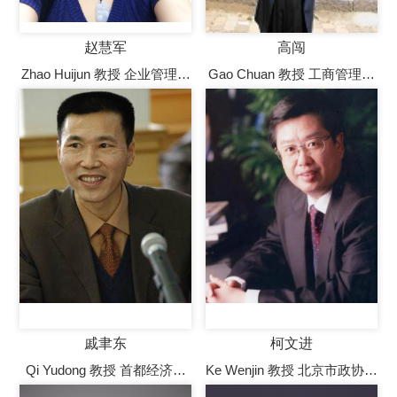
赵慧军
高闯
Zhao Huijun 教授 企业管理系
Gao Chuan 教授 工商管理学
教授，博士生导师
院学术院长，国际比较管理
研究院院长，二级教授，博
士生（后）导师，国务院学
位委员会工商管理学科评议
组成员，国务院政府特殊津
贴专家
戚聿东
柯文进
Qi Yudong 教授 首都经济贸
Ke Wenjin 教授 北京市政协常