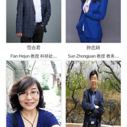
师事务所外聘专家
范合君
孙忠娟
Fan Hejun 教授 科研处处
Sun Zhongjuan 教授 教务处
长，企业管理系教授，博士
处长 教授 博士生导师
生导师，北京市高等学校青
年教学名师、北京市优秀博
士论文获得者，美国
University of Scranton访问学
者