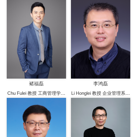
易大学校长助理，中国产业
务委员、经济委员会主任，
经济研究院院长，二级教
三级教授，博士生（后）导
授，博士生（后）导师，北
师，国务院政府特殊津贴专
京市长城学者，国务院政府
家
特殊津贴专家
褚福磊
李鸿磊
Chu Fulei 教授 工商管理学院
Li Honglei 教授 企业管理系教
企业管理系教师党支部书
授
记，教授，博士 博士生导师